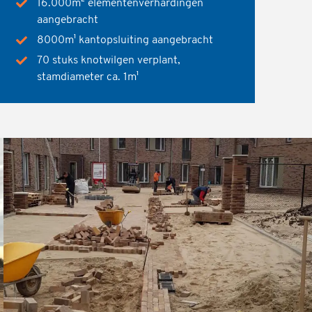
16.000m² elementenverhardingen
aangebracht
8000m¹ kantopsluiting aangebracht
70 stuks knotwilgen verplant,
stamdiameter ca. 1m¹