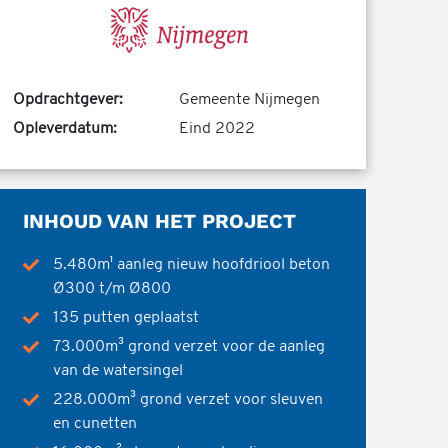
Opdrachtgever:
Gemeente Nijmegen
Opleverdatum:
Eind 2022
INHOUD VAN HET PROJECT
5.480m¹ aanleg nieuw hoofdriool beton
Ø300 t/m Ø800
135 putten geplaatst
73.000m³ grond verzet voor de aanleg
van de watersingel
228.000m³ grond verzet voor sleuven
en cunetten