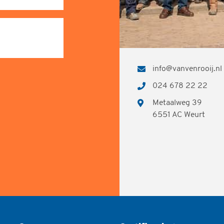
info@vanvenrooij.nl
024 678 22 22
Metaalweg 39
6551 AC Weurt