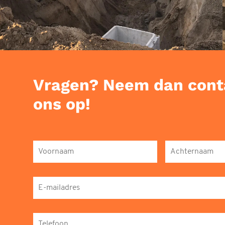
Vragen? Neem dan cont
ons op!
Voornaam
*
Achternaam
*
E-
mailadres
*
Telefoon
*