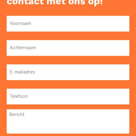
contact met ons op!
Voornaam
*
Achternaam
*
E-
mailadres
*
Telefoon
*
Bericht
*